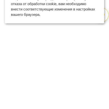
отказа от обработки cookie, вам необходимо
внести соответствующие изменения в настройках
вашего браузера.
8 (800) 600-47-32
бесплатный номер поддержки
(с 9 до 18 по Москве в будни)
support@regberry.ru