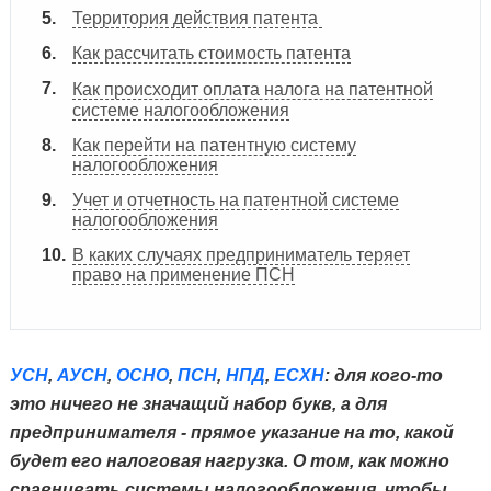
Территория действия патента
Как рассчитать стоимость патента
Как происходит оплата налога на патентной
системе налогообложения
Как перейти на патентную систему
налогообложения
Учет и отчетность на патентной системе
налогообложения
В каких случаях предприниматель теряет
право на применение ПСН
УСН
,
АУСН
,
ОСНО
,
ПСН
,
НПД
,
ЕСХН
: для кого-то
это ничего не значащий набор букв, а для
предпринимателя - прямое указание на то, какой
будет его налоговая нагрузка. О том, как можно
сравнивать системы налогообложения, чтобы