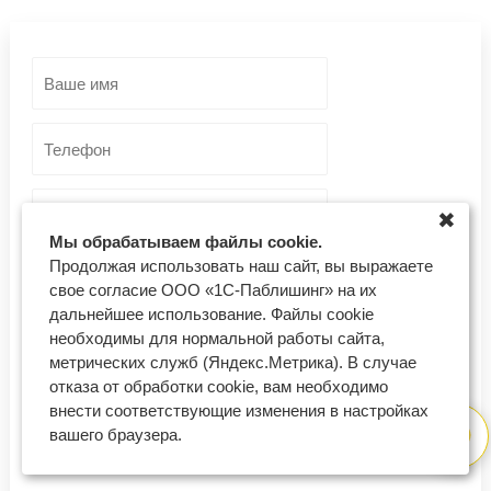
✖
Мы обрабатываем файлы cookie.
Продолжая использовать наш сайт, вы выражаете
Москва
свое согласие ООО «1С-Паблишинг» на их
дальнейшее использование. Файлы cookie
необходимы для нормальной работы сайта,
Отправить заявку
метрических служб (Яндекс.Метрика). В случае
отказа от обработки cookie, вам необходимо
Согласен на обработку моих персональных данных
внести соответствующие изменения в настройках
вашего браузера.
Если у Вас возникли проблемы с оставлением заявки, напишите нам,
пожалуйста, на support@regberry.ru.