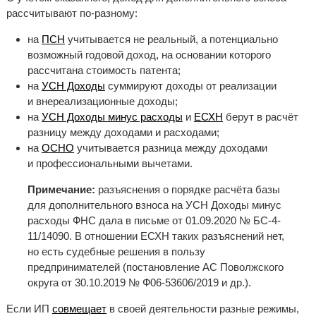
рассчитывают по-разному:
на
ПСН
учитывается не реальный, а потенциально
возможный годовой доход, на основании которого
рассчитана стоимость патента;
на
УСН Доходы
суммируют доходы от реализации
и внереализационные доходы;
на
УСН Доходы минус расходы
и
ЕСХН
берут в расчёт
разницу между доходами и расходами;
на
ОСНО
учитывается разница между доходами
и профессиональными вычетами.
Примечание:
разъяснения о порядке расчёта базы
для дополнительного взноса на УСН Доходы минус
расходы ФНС дала в письме от 01.09.2020 № БС-4-
11/14090. В отношении ЕСХН таких разъяснений нет,
но есть судебные решения в пользу
предпринимателей (постановление АС Поволжского
округа от 30.10.2019 № Ф06-53606/2019 и др.).
Если ИП
совмещает
в своей деятельности разные режимы,