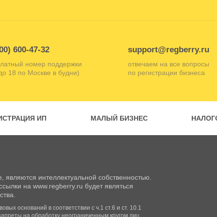
00) 600-47-32
support@regberry.ru
латный номер поддержки
отвечаем на все вопросы
 до 18 по Москве в будни)
по регистрации бизнеса
ИСТРАЦИЯ ИП
МАЛЫЙ БИЗНЕС
НАЛОГ
, являются интеллектуальной собственностью.
сылки на www.regberry.ru будет являться
ства.
вых оснований в соответствии с ч.1 ст.6 и ст. 10.1
запреты на обработку неограниченным кругом лиц