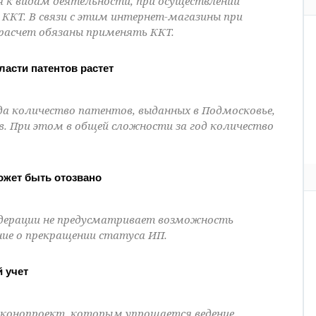
 к видам деятельности, при осуществлении
ККТ. В связи с этим интернет-магазины при
расчет обязаны применять ККТ.
асти патентов растет
ода количество патентов, выданных в Подмосковье,
в. При этом в общей сложности за год количество
ожет быть отозвано
едерации не предусматривает возможность
ние о прекращении статуса ИП.
 учет
аконопроект, которым упрощается ведение