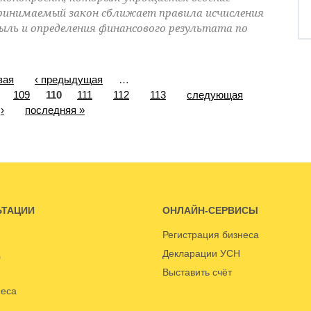
принимаемый закон сближает правила исчисления
быль и определения финансового результата по
вая
‹ предыдущая
…
109
110
111
112
113
следующая
›
последняя »
ЬТАЦИИ
ОНЛАЙН-СЕРВИСЫ
Регистрация бизнеса
Декларации УСН
Выставить счёт
неса