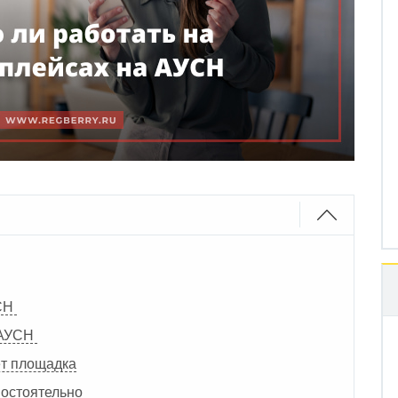
УСН
 АУСН
т площадка
мостоятельно