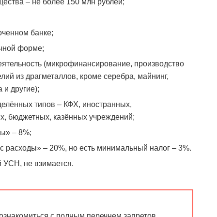
ества – не более 150 млн рублей;
оченном банке;
ичной форме;
еятельность (микрофинансирование, производство
лий из драгметаллов, кроме серебра, майнинг,
 и другие);
делённых типов – КФХ, иностранных,
х, бюджетных, казённых учреждений;
ды» – 8%;
с расходы» – 20%, но есть минимальный налог – 3%.
 УСН, не взимается.
ознакомиться с полным перечнем запретов