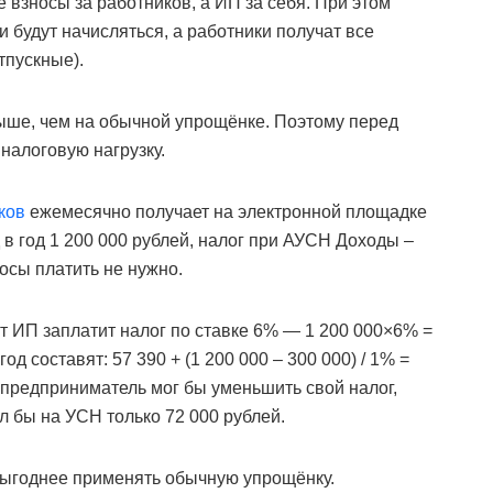
 взносы за работников, а ИП за себя. При этом
 будут начисляться, а работники получат все
тпускные).
ыше, чем на обычной упрощёнке. Поэтому перед
налоговую нагрузку.
ков
ежемесячно получает на электронной площадке
 в год 1 200 000 рублей, налог при АУСН Доходы –
носы платить не нужно.
 ИП заплатит налог по ставке 6% — 1 200 000×6% =
од составят: 57 390 + (1 200 000 – 300 000) / 1% =
у предприниматель мог бы уменьшить свой налог,
ил бы на УСН только 72 000 рублей.
выгоднее применять обычную упрощёнку.