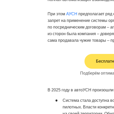
При этом
АУСН
предполагает ряд 
запрет на применение системы ор
по посредническим договорам – аг
из сторон была компания – доверя
сама продавала чужие товары – п
Бесплатн
Подберём оптима
В 2025 году в автоУСН произошл
Система стала доступна во
пилотных. Власти конкрет
на своей территории. Обн