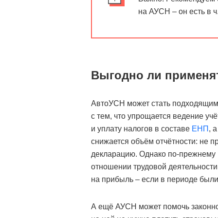
на АУСН – он есть в ч.
Выгодно ли примен
АвтоУСН может стать подходящим
с тем, что упрощается ведение уч
и уплату налогов в составе
ЕНП
, 
снижается объём отчётности: не п
декларацию. Однако по-прежнему
отношении трудовой деятельности 
на прибыль – если в периоде был
А ещё АУСН может помочь законно