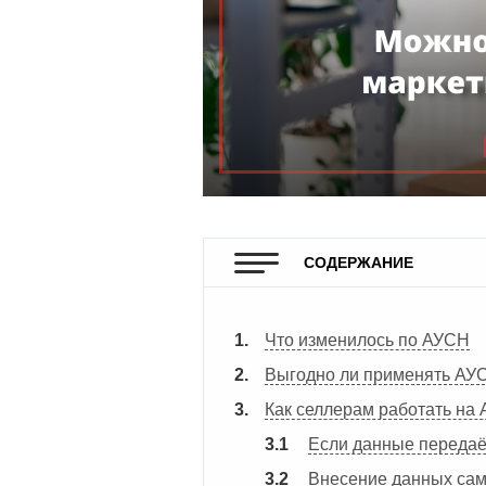
СОДЕРЖАНИЕ
Что изменилось по АУСН
Выгодно ли применять А
Как селлерам работать на
Если данные передаё
Внесение данных са