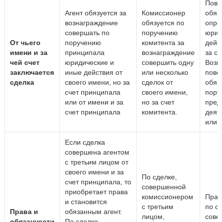
Пове
Агент обязуется за
Комиссионер
обяз
вознаграждение
обязуется по
опре
совершать по
поручению
юрид
От чьего
поручению
комитента за
дейс
имени и за
принципала
вознаграждение
за с
чей счет
юридические и
совершить одну
Возн
заключается
иные действия от
или несколько
пове
сделка
своего имени, но за
сделок от
обяз
счет принципала
своего имени,
пору
или от имени и за
но за счет
пред
счет принципала
комитента.
деят
или 
Если сделка
совершена агентом
с третьим лицом от
своего имени и за
По сделке,
счет принципала, то
совершенной
приобретает права
комиссионером
Прав
и становится
с третьим
по с
Права и
обязанным агент.
лицом,
сове
обязанности
По сделке,