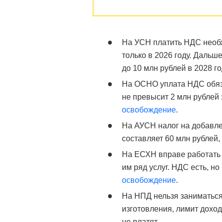
На УСН платить НДС необх
только в 2026 году. Дальше
до 10 млн рублей в 2028 го
На ОСНО уплата НДС обяза
не превысит 2 млн рублей
освобождение
.
На АУСН налог на добавле
составляет 60 млн рублей,
На ЕСХН вправе работать т
им ряд услуг. НДС есть, н
освобождение
.
На НПД нельзя заниматься
изготовления, лимит доход
не платят.