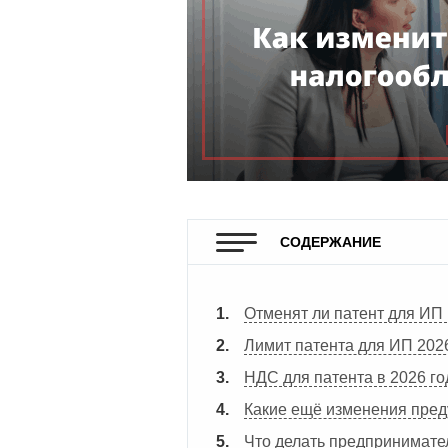
СОДЕРЖАНИЕ
Отменят ли патент для ИП 
Лимит патента для ИП 202
НДС для патента в 2026 го
Какие ещё изменения пре
Что делать предпринимате