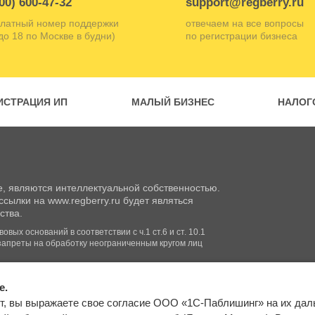
00) 600-47-32
support@regberry.ru
латный номер поддержки
отвечаем на все вопросы
 до 18 по Москве в будни)
по регистрации бизнеса
ИСТРАЦИЯ ИП
МАЛЫЙ БИЗНЕС
НАЛОГ
, являются интеллектуальной собственностью.
сылки на www.regberry.ru будет являться
ства.
вых оснований в соответствии с ч.1 ст.6 и ст. 10.1
запреты на обработку неограниченным кругом лиц
e.
Входим в группу
т, вы выражаете свое согласие ООО «1С-Паблишинг» на их да
компаний «1С»
Карта сайта