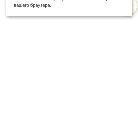
вашего браузера.
8 (800) 600-47-32
бесплатный номер поддержки
(с 9 до 18 по Москве в будни)
support@regberry.ru
отвечаем на все вопросы
по регистрации бизнеса