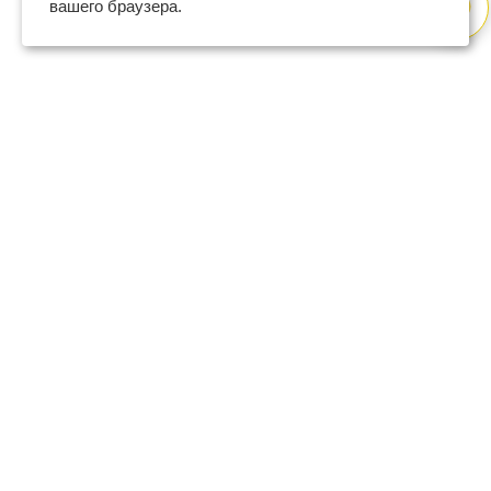
вашего браузера.
8 (800) 600-47-32
бесплатный номер поддержки
(с 9 до 18 по Москве в будни)
support@regberry.ru
отвечаем на все вопросы
по регистрации бизнеса