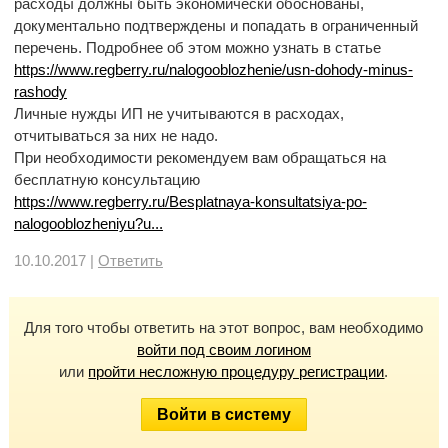
расходы должны быть экономически обоснованы,
документально подтверждены и попадать в ограниченный
перечень. Подробнее об этом можно узнать в статье
https://www.regberry.ru/nalogooblozhenie/usn-dohody-minus-
rashody
Личные нужды ИП не учитываются в расходах,
отчитываться за них не надо.
При необходимости рекомендуем вам обращаться на
бесплатную консультацию
https://www.regberry.ru/Besplatnaya-konsultatsiya-po-
nalogooblozheniyu?u...
10.10.2017 |
Ответить
Для того чтобы ответить на этот вопрос, вам необходимо
войти под своим логином
или
пройти несложную процедуру регистрации
.
Войти в систему