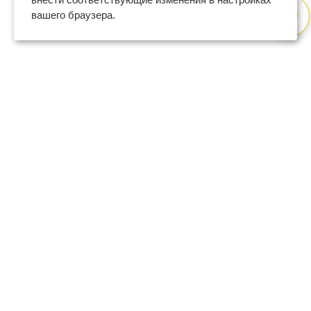
вашего браузера.
8 (800) 600-47-32
бесплатный номер поддержки
(с 9 до 18 по Москве в будни)
support@regberry.ru
отвечаем на все вопросы
по регистрации бизнеса