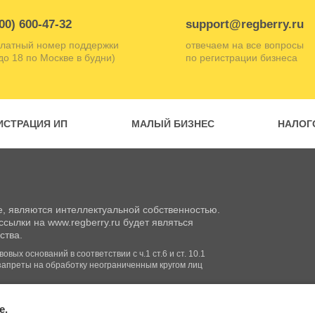
00) 600-47-32
support@regberry.ru
латный номер поддержки
отвечаем на все вопросы
 до 18 по Москве в будни)
по регистрации бизнеса
ИСТРАЦИЯ ИП
МАЛЫЙ БИЗНЕС
НАЛОГ
, являются интеллектуальной собственностью.
сылки на www.regberry.ru будет являться
ства.
вых оснований в соответствии с ч.1 ст.6 и ст. 10.1
запреты на обработку неограниченным кругом лиц
e.