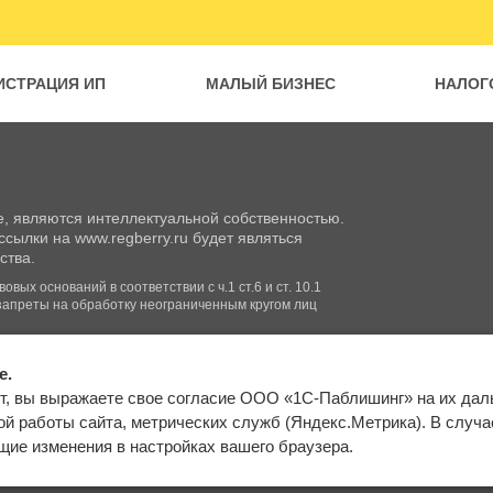
ИСТРАЦИЯ ИП
МАЛЫЙ БИЗНЕС
НАЛОГ
, являются интеллектуальной собственностью.
сылки на www.regberry.ru будет являться
ства.
вых оснований в соответствии с ч.1 ст.6 и ст. 10.1
запреты на обработку неограниченным кругом лиц
e.
Входим в группу
т, вы выражаете свое согласие ООО «1С-Паблишинг» на их да
компаний «1С»
Карта сайта
й работы сайта, метрических служб (Яндекс.Метрика). В случае 
ие изменения в настройках вашего браузера.