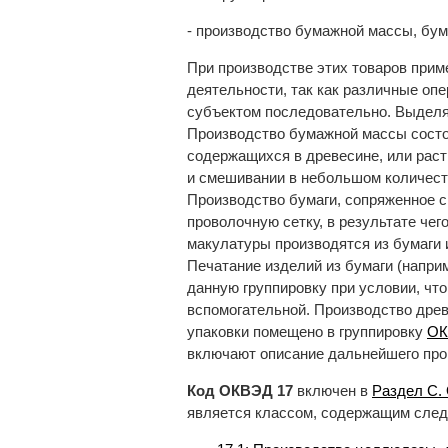
- производство бумажной массы, бум
При производстве этих товаров прим
деятельности, так как различные о
субъектом последовательно. Выделя
Производство бумажной массы состо
содержащихся в древесине, или раст
и смешивании в небольшом количеств
Производство бумаги, сопряженное
проволочную сетку, в результате че
макулатуры производятся из бумаги 
Печатание изделий из бумаги (наприм
данную группировку при условии, чт
вспомогательной. Производство древ
упаковки помещено в группировку
ОК
включают описание дальнейшего про
Код ОКВЭД 17
включен в
Раздел C.
является классом, содержащим сле