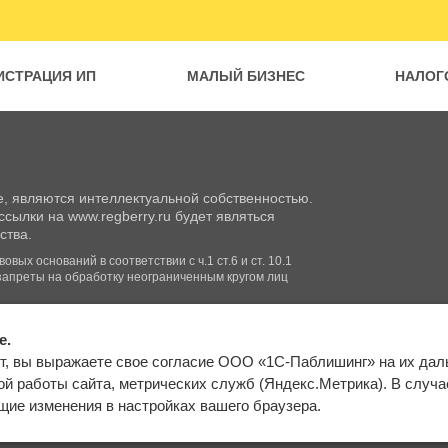
ИСТРАЦИЯ ИП
МАЛЫЙ БИЗНЕС
НАЛОГ
, являются интеллектуальной собственностью.
сылки на www.regberry.ru будет являться
ства.
вых оснований в соответствии с ч.1 ст.6 и ст. 10.1
запреты на обработку неограниченным кругом лиц
e.
Входим в группу
т, вы выражаете свое согласие ООО «1С-Паблишинг» на их да
компаний «1С»
Карта сайта
й работы сайта, метрических служб (Яндекс.Метрика). В случае 
ие изменения в настройках вашего браузера.