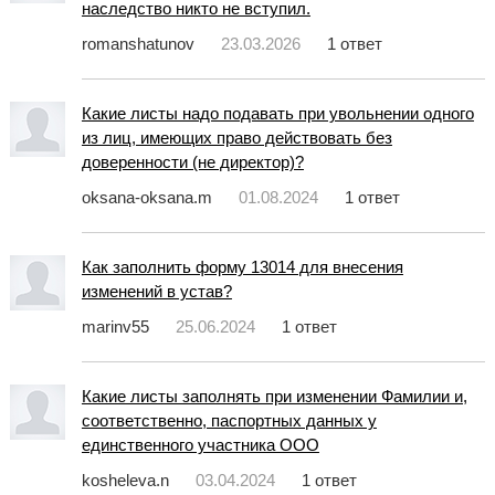
наследство никто не вступил.
romanshatunov
23.03.2026
1 ответ
Какие листы надо подавать при увольнении одного
из лиц, имеющих право действовать без
доверенности (не директор)?
oksana-oksana.m
01.08.2024
1 ответ
Как заполнить форму 13014 для внесения
изменений в устав?
marinv55
25.06.2024
1 ответ
Какие листы заполнять при изменении Фамилии и,
соответственно, паспортных данных у
единственного участника ООО
kosheleva.n
03.04.2024
1 ответ