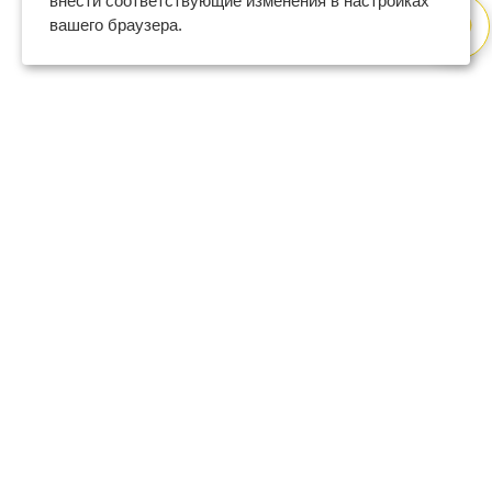
внести соответствующие изменения в настройках
вашего браузера.
8 (800) 600-47-32
бесплатный номер поддержки
(с 9 до 18 по Москве в будни)
support@regberry.ru
отвечаем на все вопросы
по регистрации бизнеса