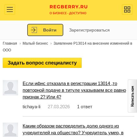
Войти
Зарегистрироваться
Главная
Малый бизнес
Заявление Р13014 на внесение изменений в
ООО
Задать вопрос специалисту
Если ифнс отказала в регистрации 13014 ,то
повторной подаче в титуле указываем все равно
признак 2? Или 4?
tichaya-li
27.03.2026
1 ответ
Каким образом распределить долю одного из
учредителей на общество? Учредитель умер, в