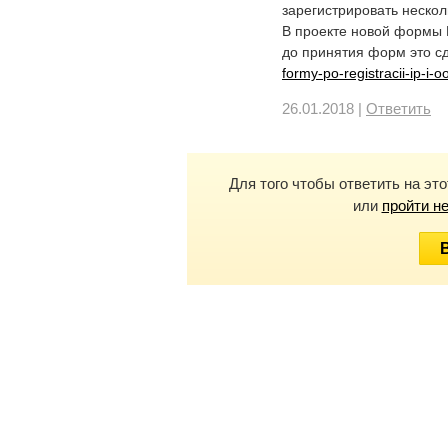
зарегистрировать нескол
В проекте новой формы 
до принятия форм это с
formy-po-registracii-ip-i-o
26.01.2018 |
Ответить
Для того чтобы ответить на эт
или
пройти н