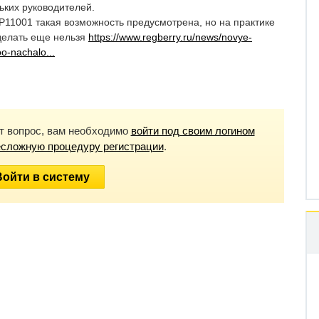
ьких руководителей.
Р11001 такая возможность предусмотрена, но на практике
делать еще нельзя
https://www.regberry.ru/news/novye-
oo-nachalo...
от вопрос, вам необходимо
войти под своим логином
есложную процедуру регистрации
.
Войти в систему