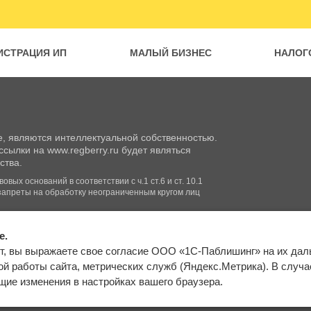
ИСТРАЦИЯ ИП
МАЛЫЙ БИЗНЕС
НАЛОГ
, являются интеллектуальной собственностью.
сылки на www.regberry.ru будет являться
ства.
вых оснований в соответствии с ч.1 ст.6 и ст. 10.1
запреты на обработку неограниченным кругом лиц
e.
Входим в группу
т, вы выражаете свое согласие ООО «1С-Паблишинг» на их да
компаний «1С»
Карта сайта
й работы сайта, метрических служб (Яндекс.Метрика). В случае 
ие изменения в настройках вашего браузера.