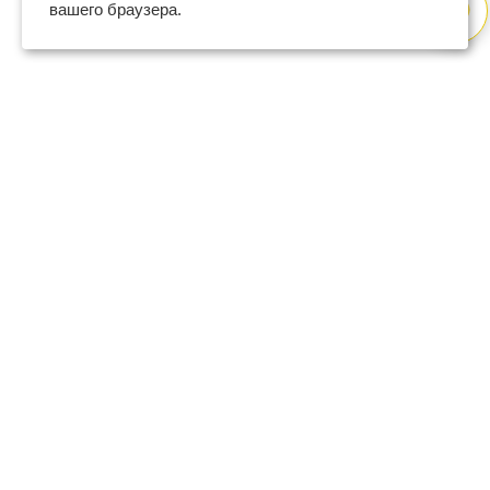
вашего браузера.
8 (800) 600-47-32
бесплатный номер поддержки
(с 9 до 18 по Москве в будни)
support@regberry.ru
отвечаем на все вопросы
по регистрации бизнеса