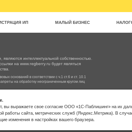
ИСТРАЦИЯ ИП
МАЛЫЙ БИЗНЕС
НАЛОГ
, являются интеллектуальной собственностью.
сылки на www.regberry.ru будет являться
ства.
вых оснований в соответствии с ч.1 ст.6 и ст. 10.1
запреты на обработку неограниченным кругом лиц
e.
Входим в группу
т, вы выражаете свое согласие ООО «1С-Паблишинг» на их да
компаний «1С»
Карта сайта
й работы сайта, метрических служб (Яндекс.Метрика). В случае 
ие изменения в настройках вашего браузера.