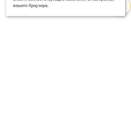
вашего браузера.
8 (800) 600-47-32
бесплатный номер поддержки
(с 9 до 18 по Москве в будни)
support@regberry.ru
отвечаем на все вопросы
по регистрации бизнеса