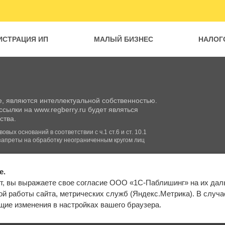
ИСТРАЦИЯ ИП
МАЛЫЙ БИЗНЕС
НАЛОГ
, являются интеллектуальной собственностью.
сылки на www.regberry.ru будет являться
ства.
вых оснований в соответствии с ч.1 ст.6 и ст. 10.1
запреты на обработку неограниченным кругом лиц
e.
Входим в группу
т, вы выражаете свое согласие ООО «1С-Паблишинг» на их да
компаний «1С»
Карта сайта
й работы сайта, метрических служб (Яндекс.Метрика). В случае 
ие изменения в настройках вашего браузера.