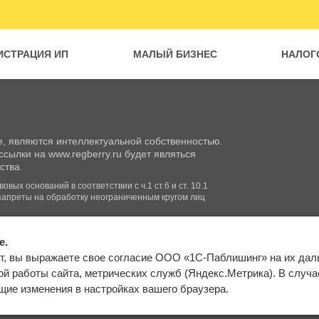
ИСТРАЦИЯ ИП
МАЛЫЙ БИЗНЕС
НАЛОГ
, являются интеллектуальной собственностью.
сылки на www.regberry.ru будет являться
ства.
вых оснований в соответствии с ч.1 ст.6 и ст. 10.1
запреты на обработку неограниченным кругом лиц
e.
Входим в группу
т, вы выражаете свое согласие ООО «1С-Паблишинг» на их да
компаний «1С»
Карта сайта
й работы сайта, метрических служб (Яндекс.Метрика). В случае 
ие изменения в настройках вашего браузера.