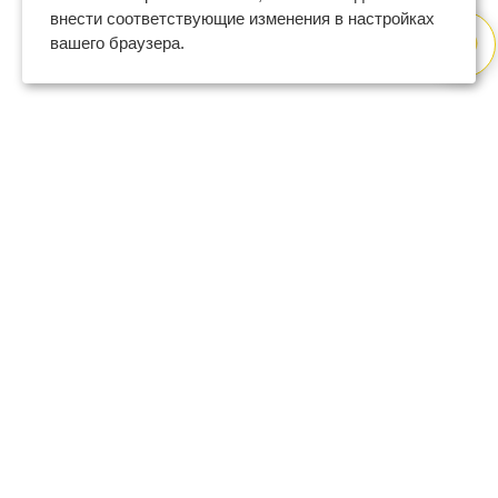
внести соответствующие изменения в настройках
вашего браузера.
8 (800) 600-47-32
бесплатный номер поддержки
(с 9 до 18 по Москве в будни)
support@regberry.ru
отвечаем на все вопросы