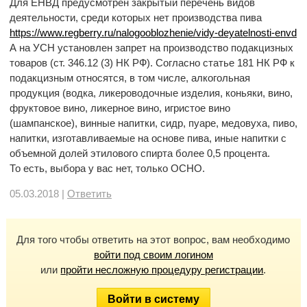
Для ЕНВД предусмотрен закрытый перечень видов
деятельности, среди которых нет производства пива
https://www.regberry.ru/nalogooblozhenie/vidy-deyatelnosti-envd
А на УСН установлен запрет на производство подакцизных
товаров (ст. 346.12 (3) НК РФ). Согласно статье 181 НК РФ к
подакцизным относятся, в том числе, алкогольная
продукция (водка, ликероводочные изделия, коньяки, вино,
фруктовое вино, ликерное вино, игристое вино
(шампанское), винные напитки, сидр, пуаре, медовуха, пиво,
напитки, изготавливаемые на основе пива, иные напитки с
объемной долей этилового спирта более 0,5 процента.
То есть, выбора у вас нет, только ОСНО.
05.03.2018 |
Ответить
Для того чтобы ответить на этот вопрос, вам необходимо
войти под своим логином
или
пройти несложную процедуру регистрации
.
Войти в систему