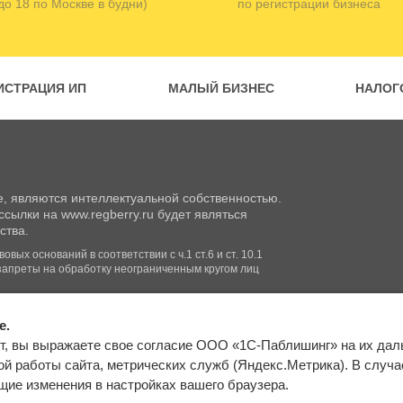
 до 18 по Москве в будни)
по регистрации бизнеса
ИСТРАЦИЯ ИП
МАЛЫЙ БИЗНЕС
НАЛОГ
, являются интеллектуальной собственностью.
сылки на www.regberry.ru будет являться
ства.
вых оснований в соответствии с ч.1 ст.6 и ст. 10.1
запреты на обработку неограниченным кругом лиц
e.
Входим в группу
т, вы выражаете свое согласие ООО «1С-Паблишинг» на их да
компаний «1С»
Карта сайта
й работы сайта, метрических служб (Яндекс.Метрика). В случае 
ие изменения в настройках вашего браузера.