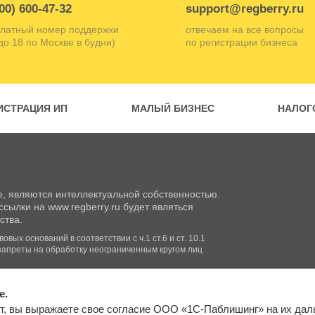
00) 600-47-32
support@regberry.ru
латный номер поддержки
отвечаем на все вопросы
 до 18 по Москве в будни)
по регистрации бизнеса
ИСТРАЦИЯ ИП
МАЛЫЙ БИЗНЕС
НАЛОГ
, являются интеллектуальной собственностью.
сылки на www.regberry.ru будет являться
ства.
вых оснований в соответствии с ч.1 ст.6 и ст. 10.1
запреты на обработку неограниченным кругом лиц
e.
Входим в группу
т, вы выражаете свое согласие ООО «1С-Паблишинг» на их да