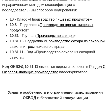
иерархическим методом классификации с
последовательным способом кодирования:
10
- Класс «
Производство пищевых продуктов
»
10.8
- Подкласс «
Производство прочих пищевых
продуктов
»
10.81
- Группа «
Производство сахара
»
10.81.1
- Подгруппа «
Производство сахара из сахарной
свеклы и тростникового сырца
»
10.81.11
- Вид «Производство сахара из сахарной
свеклы»
Код ОКВЭД 10.81.11
является видом и включен в
Раздел C.
Обрабатывающие производства
классификатора.
Узнайте особенности и ограничения использования
ОКВЭД в бесплатной консультации