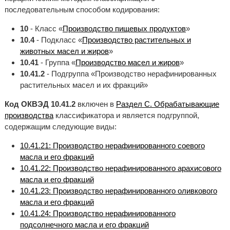
последовательным способом кодирования:
10
- Класс «
Производство пищевых продуктов
»
10.4
- Подкласс «
Производство растительных и
животных масел и жиров
»
10.41
- Группа «
Производство масел и жиров
»
10.41.2
- Подгруппа «Производство нерафинированных
растительных масел и их фракций»
Код ОКВЭД 10.41.2
включен в
Раздел C. Обрабатывающие
производства
классификатора и является подгруппой,
содержащим следующие виды:
10.41.21: Производство нерафинированного соевого
масла и его фракций
10.41.22: Производство нерафинированного арахисового
масла и его фракций
10.41.23: Производство нерафинированного оливкового
масла и его фракций
10.41.24: Производство нерафинированного
подсолнечного масла и его фракций