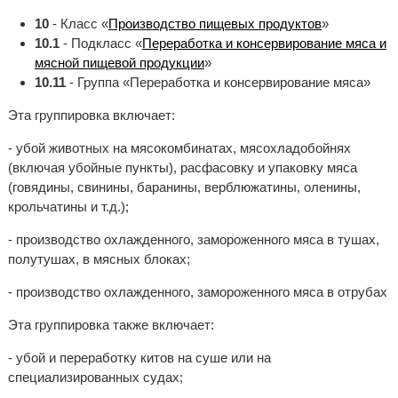
10
- Класс «
Производство пищевых продуктов
»
10.1
- Подкласс «
Переработка и консервирование мяса и
мясной пищевой продукции
»
10.11
- Группа «Переработка и консервирование мяса»
Эта группировка включает:
- убой животных на мясокомбинатах, мясохладобойнях
(включая убойные пункты), расфасовку и упаковку мяса
(говядины, свинины, баранины, верблюжатины, оленины,
крольчатины и т.д.);
- производство охлажденного, замороженного мяса в тушах,
полутушах, в мясных блоках;
- производство охлажденного, замороженного мяса в отрубах
Эта группировка также включает:
- убой и переработку китов на суше или на
специализированных судах;