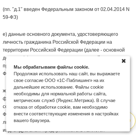
(пп. "д.1" введен Федеральным законом от 02.04.2014 N
59-ФЗ)
е) данные основного документа, удостоверяющего
личность гражданина Российской Федерации на
территории Российской Федерации (далее - основной
документ) (в случае, если индивидуальный
✖
предприниматель является гражданином Российской
Мы обрабатываем файлы cookie.
Федерации);
Продолжая использовать наш сайт, вы выражаете
свое согласие ООО «1С-Паблишинг» на их
дальнейшее использование. Файлы cookie
ж) вид и данные документа, установленного
необходимы для нормальной работы сайта,
федеральным законом или признаваемого в
метрических служб (Яндекс.Метрика). В случае
соответствии с международным договором Российской
отказа от обработки cookie, вам необходимо
внести соответствующие изменения в настройках
Федерации в качестве документа, удостоверяющего
вашего браузера.
личность иностранного гражданина (в случае, если
индивидуальный предприниматель является