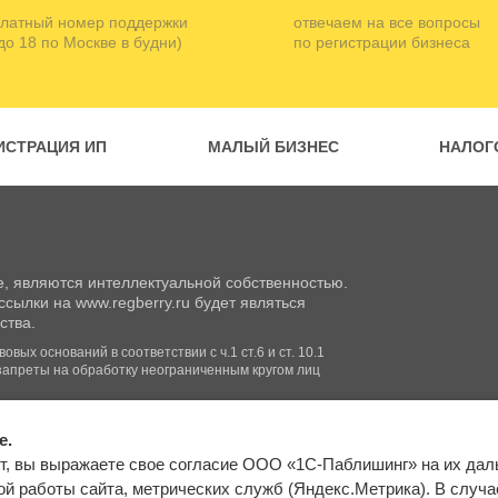
латный номер поддержки
отвечаем на все вопросы
 до 18 по Москве в будни)
по регистрации бизнеса
ИСТРАЦИЯ ИП
МАЛЫЙ БИЗНЕС
НАЛОГ
, являются интеллектуальной собственностью.
сылки на www.regberry.ru будет являться
ства.
вых оснований в соответствии с ч.1 ст.6 и ст. 10.1
запреты на обработку неограниченным кругом лиц
e.
Входим в группу
т, вы выражаете свое согласие ООО «1С-Паблишинг» на их да
компаний «1С»
Карта сайта
й работы сайта, метрических служб (Яндекс.Метрика). В случае 