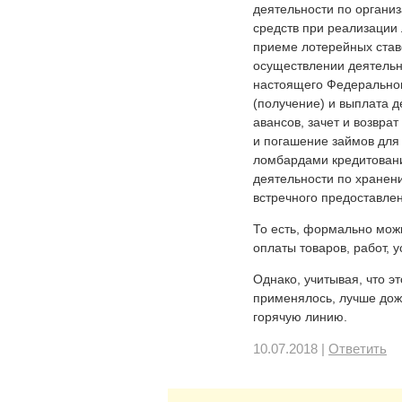
деятельности по органи
средств при реализации
приеме лотерейных став
осуществлении деятельн
настоящего Федеральног
(получение) и выплата д
авансов, зачет и возвра
и погашение займов для 
ломбардами кредитован
деятельности по хранен
встречного предоставлен
То есть, формально мож
оплаты товаров, работ, у
Однако, учитывая, что э
применялось, лучше дож
горячую линию.
10.07.2018 |
Ответить