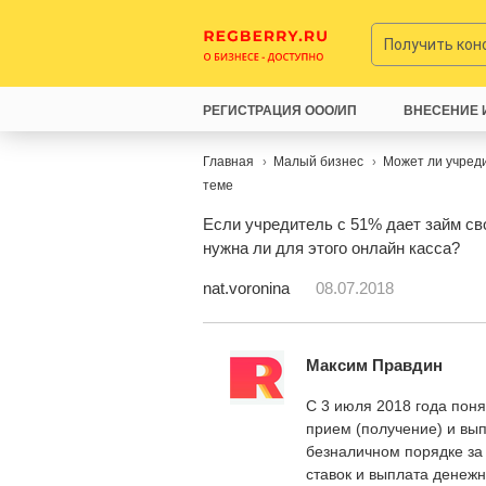
Получить ко
РЕГИСТРАЦИЯ ООО/ИП
ВНЕСЕНИЕ 
Главная
Малый бизнес
Может ли учреди
теме
Если учредитель с 51% дает займ св
нужна ли для этого онлайн касса?
nat.voronina
08.07.2018
Максим Правдин
С 3 июля 2018 года понят
прием (получение) и вы
безналичном порядке за 
ставок и выплата денеж