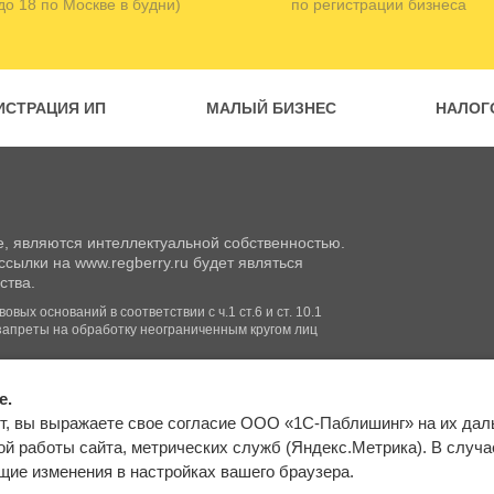
 до 18 по Москве в будни)
по регистрации бизнеса
ИСТРАЦИЯ ИП
МАЛЫЙ БИЗНЕС
НАЛОГ
, являются интеллектуальной собственностью.
сылки на www.regberry.ru будет являться
ства.
вых оснований в соответствии с ч.1 ст.6 и ст. 10.1
запреты на обработку неограниченным кругом лиц
e.
Входим в группу
т, вы выражаете свое согласие ООО «1С-Паблишинг» на их да
компаний «1С»
Карта сайта
й работы сайта, метрических служб (Яндекс.Метрика). В случае 
ие изменения в настройках вашего браузера.