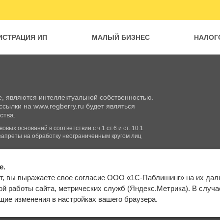
ИСТРАЦИЯ ИП
МАЛЫЙ БИЗНЕС
НАЛОГ
, являются интеллектуальной собственностью.
сылки на www.regberry.ru будет являться
ства.
вых оснований в соответствии с ч.1 ст.6 и ст. 10.1
запреты на обработку неограниченным кругом лиц
e.
Входим в группу
т, вы выражаете свое согласие ООО «1С-Паблишинг» на их да
компаний «1С»
Карта сайта
й работы сайта, метрических служб (Яндекс.Метрика). В случае 
ие изменения в настройках вашего браузера.