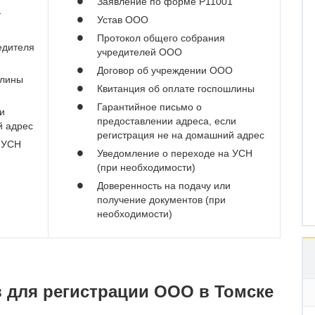
Заявление по форме Р11001
1
Устав ООО
Протокол общего собрания
едителя
учредителей ООО
Договор об учреждении ООО
шлины
Квитанция об оплате госпошлины
Гарантийное письмо о
и
предоставлении адреса, если
й адрес
регистрация не на домашний адрес
 УСН
Уведомление о переходе на УСН
(при необходимости)
Доверенность на подачу или
получение документов (при
необходимости)
 для регистрации ООО в Томске