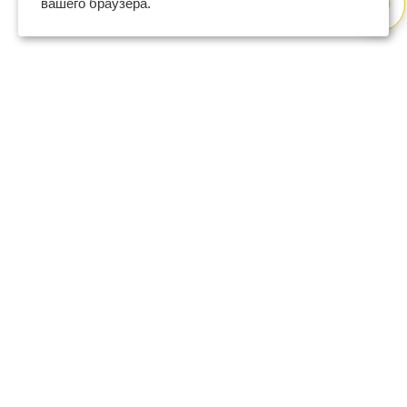
вашего браузера.
8 (800) 600-47-32
бесплатный номер поддержки
(с 9 до 18 по Москве в будни)
support@regberry.ru
отвечаем на все вопросы
по регистрации бизнеса