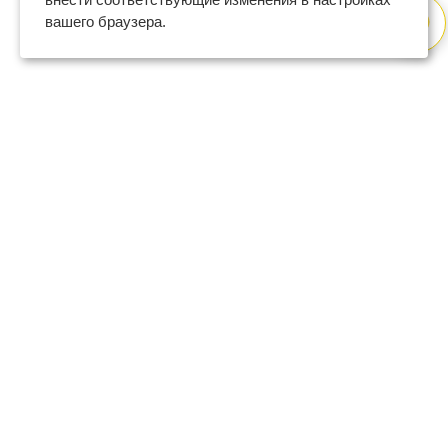
вашего браузера.
8 (800) 600-47-32
бесплатный номер поддержки
(с 9 до 18 по Москве в будни)
support@regberry.ru
отвечаем на все вопросы
по регистрации бизнеса