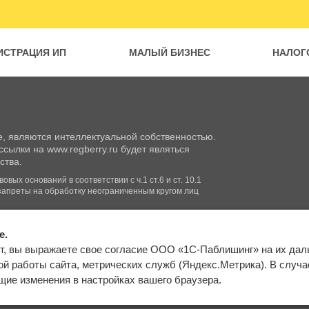
ИСТРАЦИЯ ИП
МАЛЫЙ БИЗНЕС
НАЛОГ
, являются интеллектуальной собственностью.
сылки на www.regberry.ru будет являться
ства.
вых оснований в соответствии с ч.1 ст.6 и ст. 10.1
запреты на обработку неограниченным кругом лиц
e.
Входим в группу
т, вы выражаете свое согласие ООО «1С-Паблишинг» на их да
компаний «1С»
Карта сайта
й работы сайта, метрических служб (Яндекс.Метрика). В случае 
ие изменения в настройках вашего браузера.