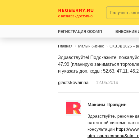
Получить ко
РЕГИСТРАЦИЯ ООО/ИП
ВНЕСЕНИЕ 
Главная
Малый бизнес
ОКВЭД 2026 – р
Здравствуйте! Подскажите, пожалуйс
47.99 (планирую заниматься торговл
и указать доп. коды: 52.63, 47.11, 45
gladtskovairina
12.05.2019
Максим Правдин
Здравствуйте, рекоменда
патентной системе нало
консультации
https://ww
utm_source=menu&utm_m