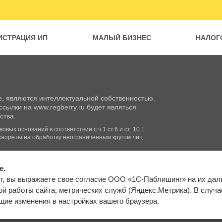
ИСТРАЦИЯ ИП
МАЛЫЙ БИЗНЕС
НАЛОГ
, являются интеллектуальной собственностью.
сылки на www.regberry.ru будет являться
ства.
вых оснований в соответствии с ч.1 ст.6 и ст. 10.1
запреты на обработку неограниченным кругом лиц
e.
Входим в группу
т, вы выражаете свое согласие ООО «1С-Паблишинг» на их да
компаний «1С»
Карта сайта
й работы сайта, метрических служб (Яндекс.Метрика). В случае 
ие изменения в настройках вашего браузера.