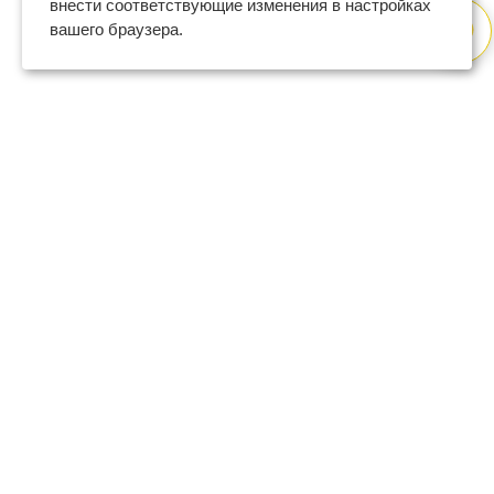
внести соответствующие изменения в настройках
вашего браузера.
8 (800) 600-47-32
бесплатный номер поддержки
(с 9 до 18 по Москве в будни)
support@regberry.ru
отвечаем на все вопросы
по регистрации бизнеса