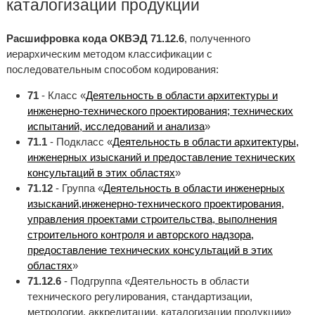
каталогизации продукции
Расшифровка кода ОКВЭД 71.12.6
, полученного
иерархическим методом классификации с
последовательным способом кодирования:
71
- Класс «
Деятельность в области архитектуры и
инженерно-технического проектирования; технических
испытаний, исследований и анализа
»
71.1
- Подкласс «
Деятельность в области архитектуры,
инженерных изысканий и предоставление технических
консультаций в этих областях
»
71.12
- Группа «
Деятельность в области инженерных
изысканий,инженерно-технического проектирования,
управления проектами строительства, выполнения
строительного контроля и авторского надзора,
предоставление технических консультаций в этих
областях
»
71.12.6
- Подгруппа «Деятельность в области
технического регулирования, стандартизации,
метрологии, аккредитации, каталогизации продукции»