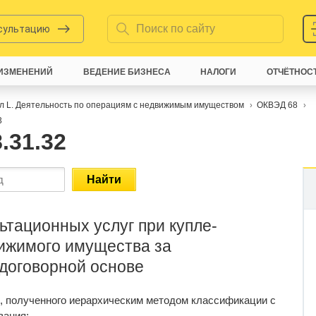
нсультацию
ИЗМЕНЕНИЙ
ВЕДЕНИЕ БИЗНЕСА
НАЛОГИ
ОТЧЁТНОС
л L. Деятельность по операциям с недвижимым имуществом
ОКВЭД 68
3
.31.32
Найти
тационных услуг при купле-
ижимого имущества за
 договорной основе
, полученного иерархическим методом классификации с
вания: