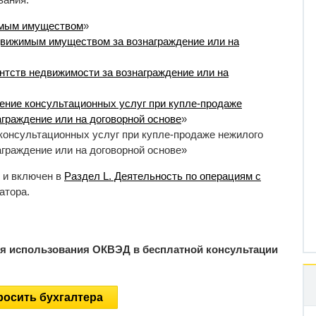
имым имуществом
»
движимым имуществом за вознаграждение или на
нтств недвижимости за вознаграждение или на
ение консультационных услуг при купле-продаже
граждение или на договорной основе
»
консультационных услуг при купле-продаже нежилого
граждение или на договорной основе»
 и включен в
Раздел L. Деятельность по операциям с
атора.
ия использования ОКВЭД в бесплатной консультации
осить бухгалтера