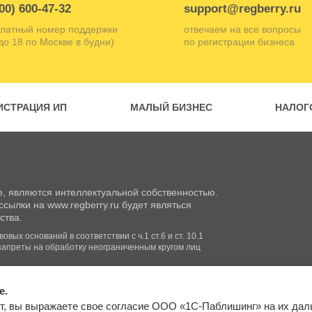
00) 600-47-32
support@regberry.ru
латный номер поддержки
отвечаем на все вопросы
 до 18 по Москве в будни)
по регистрации бизнеса
ИСТРАЦИЯ ИП
МАЛЫЙ БИЗНЕС
НАЛОГ
, являются интеллектуальной собственностью.
сылки на www.regberry.ru будет являться
ства.
вых оснований в соответствии с ч.1 ст.6 и ст. 10.1
запреты на обработку неограниченным кругом лиц
e.
Входим в группу
т, вы выражаете свое согласие ООО «1С-Паблишинг» на их да