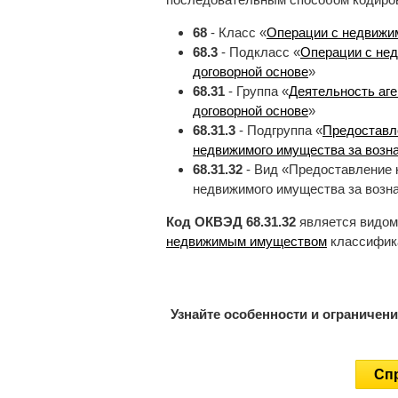
68
- Класс «
Операции с недвиж
68.3
- Подкласс «
Операции с не
договорной основе
»
68.31
- Группа «
Деятельность аге
договорной основе
»
68.31.3
- Подгруппа «
Предоставл
недвижимого имущества за возна
68.31.32
- Вид «Предоставление 
недвижимого имущества за возна
Код ОКВЭД 68.31.32
является видом
недвижимым имуществом
классифик
Узнайте особенности и ограничен
Спр