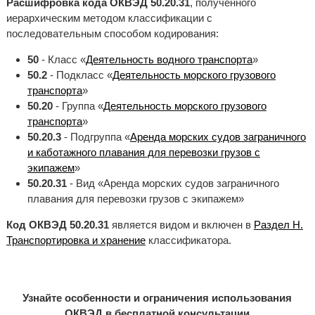
Расшифровка кода ОКВЭД 50.20.31
, полученного
иерархическим методом классификации с
последовательным способом кодирования:
50
- Класс «
Деятельность водного транспорта
»
50.2
- Подкласс «
Деятельность морского грузового
транспорта
»
50.20
- Группа «
Деятельность морского грузового
транспорта
»
50.20.3
- Подгруппа «
Аренда морских судов заграничного
и каботажного плавания для перевозки грузов с
экипажем
»
50.20.31
- Вид «Аренда морских судов заграничного
плавания для перевозки грузов с экипажем»
Код ОКВЭД 50.20.31
является видом и включен в
Раздел H.
Транспортировка и хранение
классификатора.
Узнайте особенности и ограничения использования
ОКВЭД в бесплатной консультации