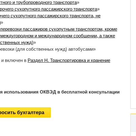
тного и трубопроводного транспорта
»
рочего сухопутного пассажирского транспорта
»
чего сухопутного пассажирского транспорта, не
и
»
перевозки пассажиров сухопутным транспортом, кроме
в междугородном и международном сообщении, а также
бственных нужд)
»
евозки (для собственных нужд) автобусами»
 и включен в
Раздел H. Транспортировка и хранение
ия использования ОКВЭД в бесплатной консультации
осить бухгалтера