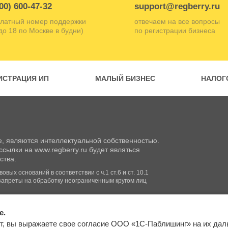
00) 600-47-32
support@regberry.ru
латный номер поддержки
отвечаем на все вопросы
 до 18 по Москве в будни)
по регистрации бизнеса
ИСТРАЦИЯ ИП
МАЛЫЙ БИЗНЕС
НАЛОГ
, являются интеллектуальной собственностью.
сылки на www.regberry.ru будет являться
ства.
вых оснований в соответствии с ч.1 ст.6 и ст. 10.1
запреты на обработку неограниченным кругом лиц
e.
Входим в группу
т, вы выражаете свое согласие ООО «1С-Паблишинг» на их да