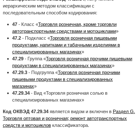
иерархическим методом классификации с
последовательным способом кодирования:
47
- Класс «
Торговля розничная, кроме торговли
автотранспортными средствами и мотоциклами
»
47.2
- Подкласс «
Торговля розничная пищевыми
продуктами, напитками и табачными изделиями в
специализированных магазинах
»
47.29
- Группа «
Торговля розничная прочими пищевыми
продуктами в специализированных магазинах
»
47.29.3
- Подгруппа «
Торговля розничная прочими
пищевыми продуктами в специализированных
магазинах
»
47.29.34
- Вид «Торговля розничная солью в
специализированных магазинах»
Код ОКВЭД 47.29.34
является видом и включен в
Раздел G.
Торговля оптовая и розничная; ремонт автотранспортных
средств и мотоциклов
классификатора.