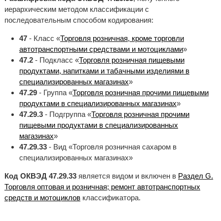
иерархическим методом классификации с
последовательным способом кодирования:
47
- Класс «
Торговля розничная, кроме торговли
автотранспортными средствами и мотоциклами
»
47.2
- Подкласс «
Торговля розничная пищевыми
продуктами, напитками и табачными изделиями в
специализированных магазинах
»
47.29
- Группа «
Торговля розничная прочими пищевыми
продуктами в специализированных магазинах
»
47.29.3
- Подгруппа «
Торговля розничная прочими
пищевыми продуктами в специализированных
магазинах
»
47.29.33
- Вид «Торговля розничная сахаром в
специализированных магазинах»
Код ОКВЭД 47.29.33
является видом и включен в
Раздел G.
Торговля оптовая и розничная; ремонт автотранспортных
средств и мотоциклов
классификатора.