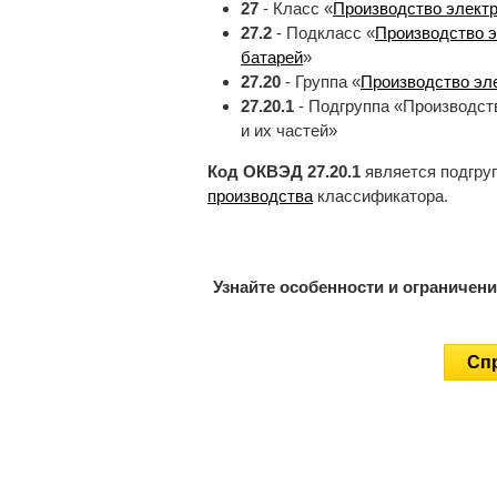
27
- Класс «
Производство электр
27.2
- Подкласс «
Производство э
батарей
»
27.20
- Группа «
Производство эл
27.20.1
- Подгруппа «Производст
и их частей»
Код ОКВЭД 27.20.1
является подгру
производства
классификатора.
Узнайте особенности и ограничен
Спр