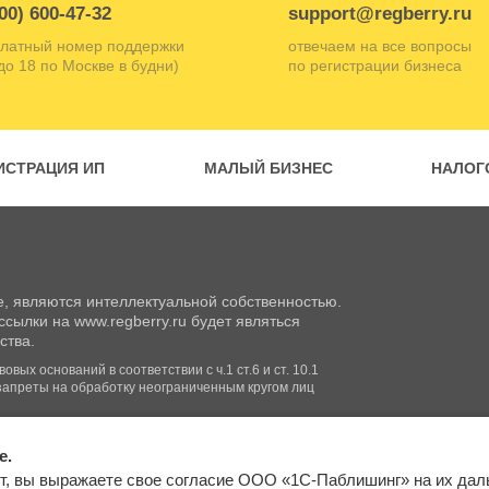
00) 600-47-32
support@regberry.ru
латный номер поддержки
отвечаем на все вопросы
 до 18 по Москве в будни)
по регистрации бизнеса
ИСТРАЦИЯ ИП
МАЛЫЙ БИЗНЕС
НАЛОГ
, являются интеллектуальной собственностью.
сылки на www.regberry.ru будет являться
ства.
вых оснований в соответствии с ч.1 ст.6 и ст. 10.1
запреты на обработку неограниченным кругом лиц
e.
Входим в группу
т, вы выражаете свое согласие ООО «1С-Паблишинг» на их да