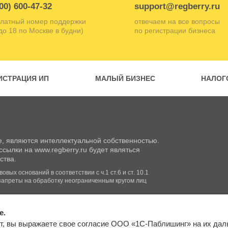
00) 600-47-32
support@regberry.ru
латный номер поддержки
отвечаем на все вопросы
 до 18 по Москве в будни)
по регистрации бизнеса
ИСТРАЦИЯ ИП
МАЛЫЙ БИЗНЕС
НАЛОГ
, являются интеллектуальной собственностью.
сылки на www.regberry.ru будет являться
ства.
вых оснований в соответствии с ч.1 ст.6 и ст. 10.1
запреты на обработку неограниченным кругом лиц
e.
Входим в группу
т, вы выражаете свое согласие ООО «1С-Паблишинг» на их да