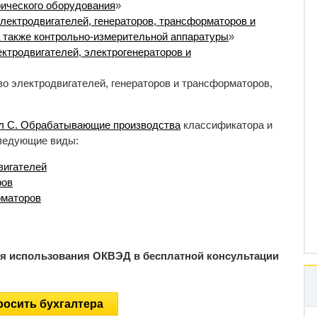
ического оборудования
»
лектродвигателей, генераторов, трансформаторов и
 также контрольно-измерительной аппаратуры
»
ктродвигателей, электрогенераторов и
о электродвигателей, генераторов и трансформаторов,
л C. Обрабатывающие производства
классификатора и
следующие виды:
вигателей
ров
рматоров
ия использования ОКВЭД в бесплатной консультации
осить бухгалтера