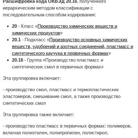
Расшифровка кода ОКВЭД 20.16
, полученного
иерархическим методом классификации с
последовательным способом кодирования:
20
- Класс «
Производство химических веществ и
химических продуктов
»
20.1
- Подкласс «
Производство основных химических
веществ, удобрений и азотных соединений, пластмасс и
синтетического каучука в первичных формах
»
20.16
- Группа «Производство пластмасс и
синтетических смол в первичных формах»
Эта группировка включает:
- производство смол, пластмасс и термопластических
эластомеров, смешивание смол, а также производство
синтетических смол
Эта группировка также включает:
- производство пластмасс в первичных формах: полимеров,
включая полиэтилен, полипропилен, полистирол,