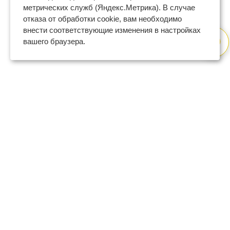
метрических служб (Яндекс.Метрика). В случае
отказа от обработки cookie, вам необходимо
внести соответствующие изменения в настройках
вашего браузера.
8 (800) 600-47-32
бесплатный номер поддержки
(с 9 до 18 по Москве в будни)
support@regberry.ru